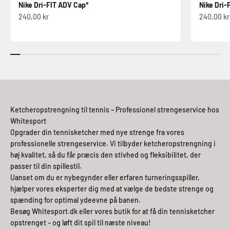
Nike Dri-FIT ADV Cap*
Nike Dri-
Salgspris
Salgspris
240,00 kr
240,00 kr
Ketcheropstrengning til tennis – Professionel strengeservice hos
Whitesport
Opgrader din tennisketcher med nye strenge fra vores
professionelle strengeservice. Vi tilbyder ketcheropstrengning i
høj kvalitet, så du får præcis den stivhed og fleksibilitet, der
passer til din spillestil.
Uanset om du er nybegynder eller erfaren turneringsspiller,
hjælper vores eksperter dig med at vælge de bedste strenge og
spænding for optimal ydeevne på banen.
Besøg Whitesport.dk eller vores butik for at få din tennisketcher
opstrenget – og løft dit spil til næste niveau!