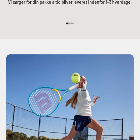
Vi sørger for din pakke altid bliver leveret indenfor 1-3 hverdage.
Gå til element 1
Gå til element 2
Gå til element 3
Gå til element 4