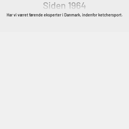
Siden
1964
Har vi været førende eksperter i Danmark, indenfor ketchersport.
Adidas
Se kollektion