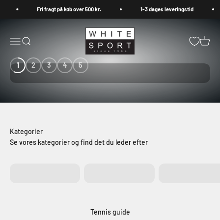
Spring til indhold
Fri fragt på køb over 500 kr.
1-3 dages leveringstid
30 dages garanti – selv brugte
Whitesport.com
Åbn navigationsmenu
Åbn søgefunktion
Åbn in
Klik her
1
2
3
4
5
Se vores kategorier og find det du leder efter
Tennis
Padel
Badminton
Tennis guide