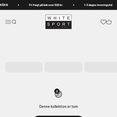
Spring til indhold
ORÅR15
Fri fragt på køb over 500 kr.
1-3 dages leveringstid
Whitesport.com
Åbn navigationsmenu
Åbn søgefunktion
Åbn in
Tennisketcher
Padelbat
Squashketcher
0
Denne kollektion er tom