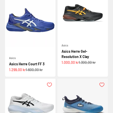
Asics
Asics Herre Gel-
Resolution X Clay
Asics
Salgspris
Normalpris
1.000,00 kr
1.300,00 kr
Asics Herre Court FF 3
Salgspris
Normalpris
1.299,00 kr
1.600,00 kr