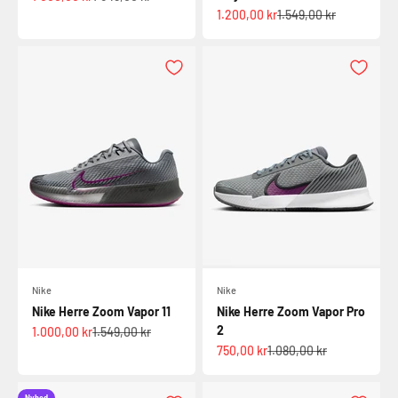
Salgspris
Normalpris
1.200,00 kr
1.549,00 kr
Nike
Nike
Nike Herre Zoom Vapor 11
Nike Herre Zoom Vapor Pro
2
Salgspris
Normalpris
1.000,00 kr
1.549,00 kr
Salgspris
Normalpris
750,00 kr
1.080,00 kr
Nyhed