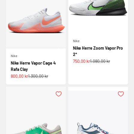
Nike
Nike Herre Zoom Vapor Pro
2*
Nike
Salgspris
Normalpris
750,00 kr
1.080,00 kr
Nike Herre Vapor Cage 4
Rafa Clay
Salgspris
Normalpris
800,00 kr
1.300,00 kr