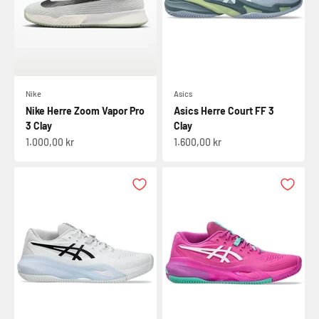
Nike
Asics
Nike Herre Zoom Vapor Pro
Asics Herre Court FF 3
3 Clay
Clay
Salgspris
Salgspris
1.000,00 kr
1.600,00 kr