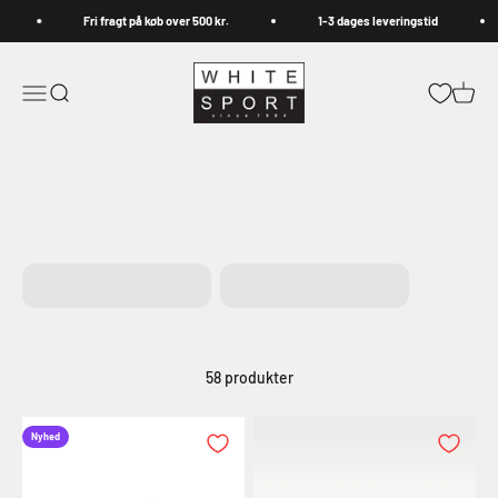
Spring til indhold
Fri fragt på køb over 500 kr.
1-3 dages leveringstid
Whitesport.com
Åbn navigationsmenu
Åbn søgefunktion
Åbn in
Herretøj
Herresko
58 produkter
Nyhed