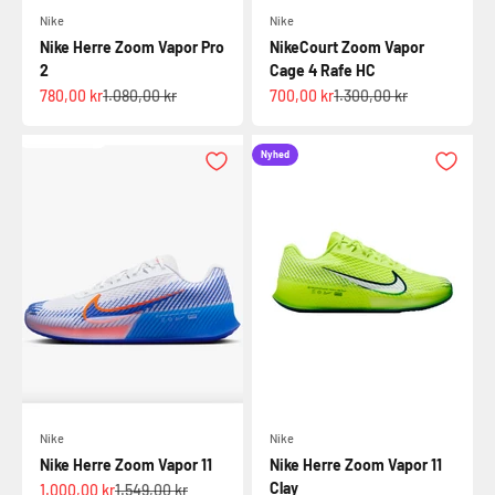
Nike
Nike
Nike Herre Zoom Vapor Pro
NikeCourt Zoom Vapor
2
Cage 4 Rafe HC
Salgspris
Normalpris
Salgspris
Normalpris
780,00 kr
1.080,00 kr
700,00 kr
1.300,00 kr
Nyhed
Nike
Nike
Nike Herre Zoom Vapor 11
Nike Herre Zoom Vapor 11
Clay
Salgspris
Normalpris
1.000,00 kr
1.549,00 kr