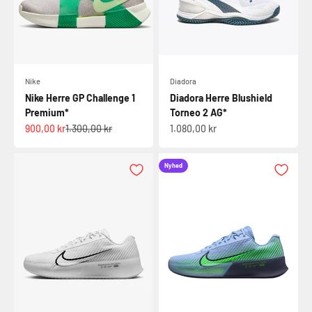
Nike
Diadora
Nike Herre GP Challenge 1
Diadora Herre Blushield
Premium*
Torneo 2 AG*
Salgspris
Normalpris
Salgspris
900,00 kr
1.300,00 kr
1.080,00 kr
Nyhed