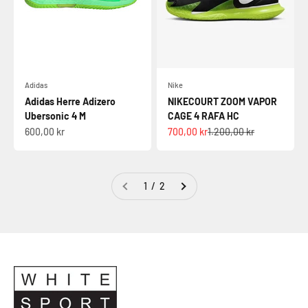
Adidas
Nike
Adidas Herre Adizero
NIKECOURT ZOOM VAPOR
Ubersonic 4 M
CAGE 4 RAFA HC
Salgspris
Salgspris
Normalpris
600,00 kr
700,00 kr
1.200,00 kr
1 / 2