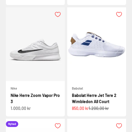
Nike
Babolat
Nike Herre Zoom Vapor Pro
Babolat Herre Jet Tere 2
3
Wimbledon All Court
Salgspris
Salgspris
Normalpris
1.000,00 kr
850,00 kr
1.200,00 kr
Nyhed