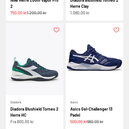
Nike Herre Zoom Vapor Pro
Diadora Blushield Torneo 2
2
Herre Clay
Salgspris
Normalpris
Salgspris
750,00 kr
1.200,00 kr
1.080,00 kr
Diadora
Asics
Diadora Blushield Torneo 2
Asics Gel-Challenger 13
Herre HC
Padel
Salgspris
Salgspris
Normalpris
Fra 600,00 kr
500,00 kr
960,00 kr