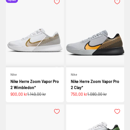
Nike
Nike
Nike Herre Zoom Vapor Pro
Nike Herre Zoom Vapor Pro
2 Wimbledon*
2 Clay*
Salgspris
Normalpris
Salgspris
Normalpris
900,00 kr
1.149,00 kr
750,00 kr
1.080,00 kr