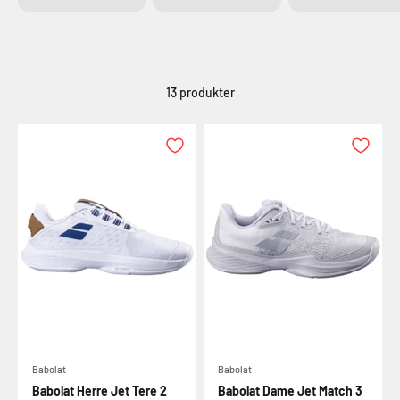
13 produkter
Babolat
Babolat skiller sig ud med deres avancerede
teknologier, der giver spillere en uovertruffen ydeevne
Babolat
Babolat
på banen. Fra deres revolutionerende "Pure Drive"
Babolat Herre Jet Tere 2
Babolat Dame Jet Match 3
serie, der tilbyder en kraftfuld kombination af kontrol