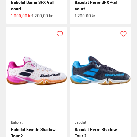
Babolat Dame SFX 4 all
Babolat Herre SFX 4 all
court
court
Salgspris
Normalpris
Salgspris
1.000,00 kr
1.200,00 kr
1.200,00 kr
Babolat
Babolat
Babolat Kvinde Shadow
Babolat Herre Shadow
Tour 2
Tour 2