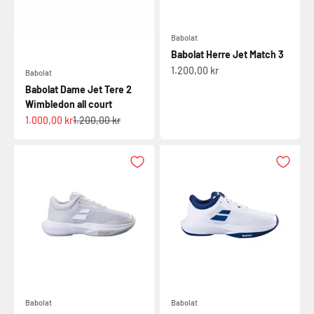
Babolat
Babolat Herre Jet Match 3
Salgspris
1.200,00 kr
Babolat
Babolat Dame Jet Tere 2
Wimbledon all court
Salgspris
Normalpris
1.000,00 kr
1.200,00 kr
Babolat
Babolat