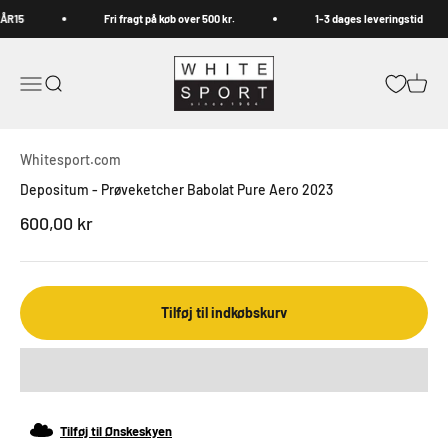
Spring til indhold
RÅR15
Fri fragt på køb over 500 kr.
1-3 dages leveringstid
Whitesport.com
Åbn navigationsmenu
Åbn søgefunktion
Åbn in
Whitesport.com
Depositum - Prøveketcher Babolat Pure Aero 2023
Salgspris
600,00 kr
Tilføj til indkøbskurv
Tilføj til Ønskeskyen