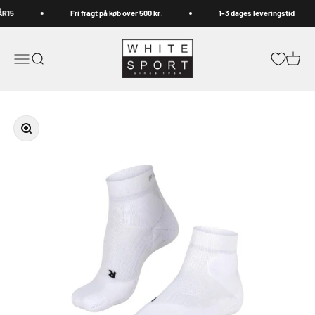
Spring til indhold
R15
Fri fragt på køb over 500 kr.
1-3 dages leveringstid
Whitesport.com
Åbn navigationsmenu
Åbn søgefunktion
Åbn in
Zoom