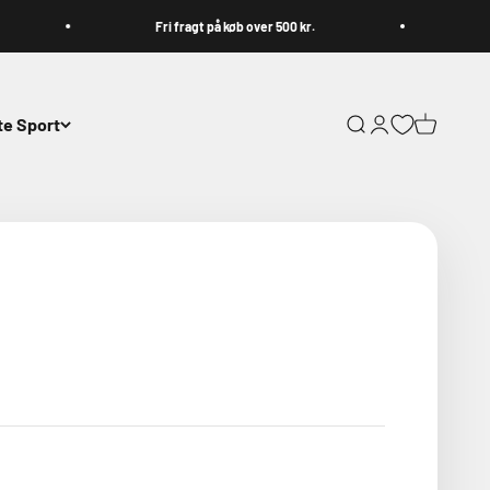
Fri fragt på køb over 500 kr.
1-3
e Sport
Åbn søgefunktion
Åbn kontoside
Åbn indkø