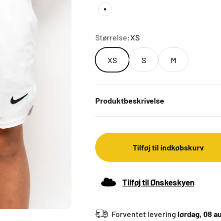
Hvid
Størrelse:
XS
XS
S
M
Produktbeskrivelse
Tilføj til indkøbskurv
Tilføj til Ønskeskyen
Forventet levering
lørdag, 08 a