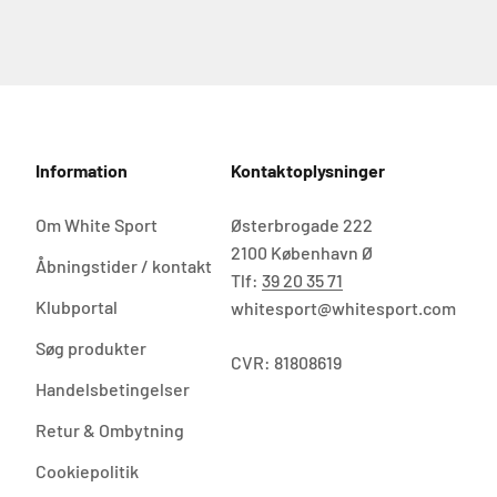
Information
Kontaktoplysninger
Om White Sport
Østerbrogade 222
2100 København Ø
Åbningstider / kontakt
Tlf:
39 20 35 71
Klubportal
whitesport@whitesport.com
Søg produkter
CVR: 81808619
Handelsbetingelser
Retur & Ombytning
Cookiepolitik