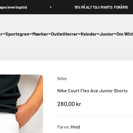
s leveringstid
15% PÅ ALT TØJ I MARTS: FORÅR15
r
Sportsgren
Mærker
Outlet
Herrer
Kvinder
Junior
Om Whit
Nike
Nike Court Flex Ace Junior Shorts
Salgspris
280,00 kr
Farve:
Hvid