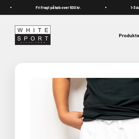
Spring til indhold
Fri fragt på køb over 500 kr.
1-3 dage
Whitesport.com
Produkte