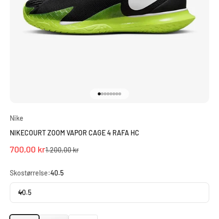
Gå til element 1
Gå til element 2
Gå til element 3
Gå til element 4
Gå til element 5
Gå til element 6
Gå til element 7
Gå til element 8
Nike
NIKECOURT ZOOM VAPOR CAGE 4 RAFA HC
Salgspris
700,00 kr
Normalpris
1.200,00 kr
Skostørrelse:
40.5
40.5