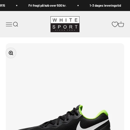
Spring til indhold
R15
Fri fragt på køb over 500 kr.
1-3 dages leveringstid
Whitesport.com
Åbn navigationsmenu
Åbn søgefunktion
Åbn in
Zoom