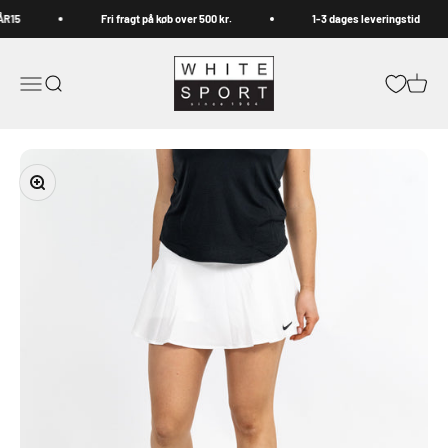
Spring til indhold
R15
Fri fragt på køb over 500 kr.
1-3 dages leveringstid
Whitesport.com
Åbn navigationsmenu
Åbn søgefunktion
Åbn in
Zoom