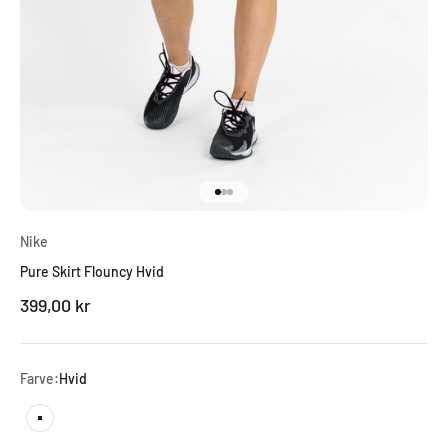
Gå til element 1
Gå til element 2
Gå til element 3
Nike
Pure Skirt Flouncy Hvid
Salgspris
399,00 kr
Farve:
Hvid
Hvid