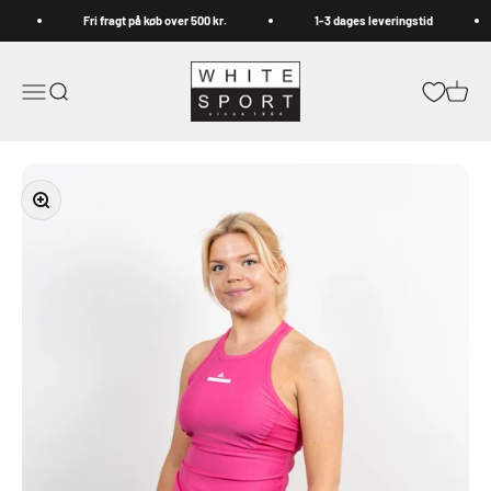
Spring til indhold
Fri fragt på køb over 500 kr.
1-3 dages leveringstid
Whitesport.com
Åbn navigationsmenu
Åbn søgefunktion
Åbn in
Zoom