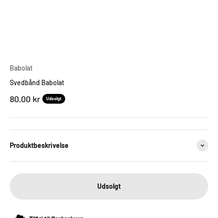
Babolat
Svedbånd Babolat
Salgspris
80,00 kr
Udsolgt
Produktbeskrivelse
Udsolgt