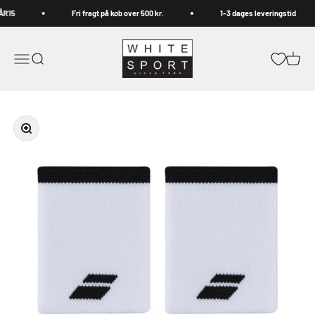
Spring til indhold
ÅR15
Fri fragt på køb over 500 kr.
1-3 dages leveringstid
Whitesport.com
Åbn navigationsmenu
Åbn søgefunktion
Åbn in
Zoom